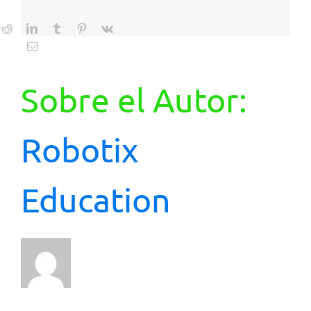
k
Reddit
LinkedIn
Tumblr
Pinterest
Vk
Correo
electrónico
Sobre el Autor:
Robotix
Education