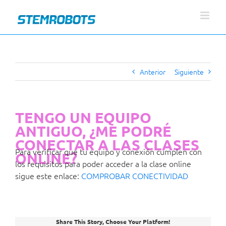
Skip
to
content
Anterior
Siguiente
TENGO UN EQUIPO
ANTIGUO, ¿ME PODRÉ
CONECTAR A LAS CLASES
Para verificar que tu equipo y conexión cumplen con
ONLINE?
los requisitos para poder acceder a la clase online
sigue este enlace:
COMPROBAR CONECTIVIDAD
Share This Story, Choose Your Platform!